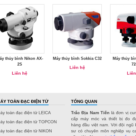
áy thủy bình Nikon AX-
Máy thủy bình Sokkia C32
Máy thủy bì
2S
72
Liên hệ
Liên hệ
Liên
ÁY TOÀN ĐẠC ĐIỆN TỬ
TỔNG QUAN
áy toàn đạc điện tử LEICA
Trắc Địa Nam Tiến
là đơn vị cu
cấp máy móc và thiết bị đo đ
áy toàn đạc điện tử TOPCON
hàng đầu việt nam. Với đội ngũ 
áy toàn đạc điện tử NIKON
sư có chuyên môn nghiệp vụ c