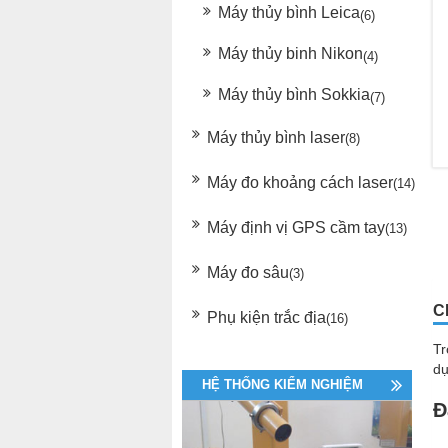
Máy thủy bình Leica
(6)
Máy thủy binh Nikon
(4)
Máy thủy bình Sokkia
(7)
Máy thủy bình laser
(8)
Máy đo khoảng cách laser
(14)
Máy định vị GPS cầm tay
(13)
Máy đo sâu
(3)
C
Phụ kiện trắc địa
(16)
Tr
dụ
HỆ THỐNG KIỂM NGHIỆM
Đ