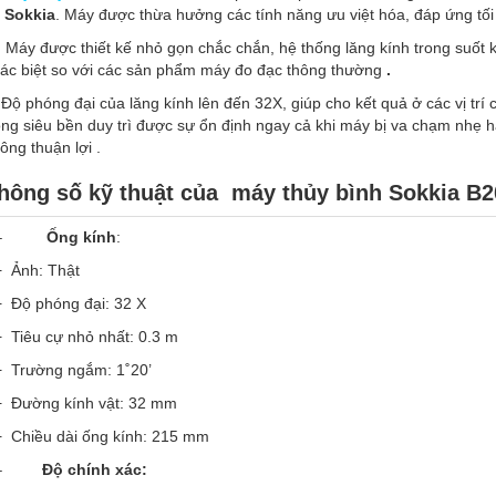
à
Sokkia
. Máy được thừa hưởng các tính năng ưu việt hóa, đáp ứng tố
Máy được thiết kế nhỏ gọn chắc chắn, hệ thống lăng kính trong suốt k
ác biệt so với các sản phẩm máy đo đạc thông thường
.
Độ phóng đại của lăng kính lên đến 32X, giúp cho kết quả ở các vị trí 
ng siêu bền duy trì được sự ổn định ngay cả khi máy bị va chạm nhẹ h
ông thuận lợi .
hông số kỹ thuật của máy thủy bình Sokkia B2
–
Ống kính
:
+ Ảnh: Thật
+ Độ phóng đại: 32 X
+ Tiêu cự nhỏ nhất: 0.3 m
+ Trường ngắm: 1˚20’
+ Đường kính vật: 32 mm
+ Chiều dài ống kính: 215 mm
–
Độ chính xác: