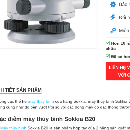
Bảo 
Đổi m
Miễn 
Hơn 10 n
chữa
Đã có hơ
LIÊN HỆ 
VỚI 
HI TIẾT SẢN PHẨM
ong các thế hệ
máy thủy bình
của hãng Sokkia, máy thủy bình Sokkia B
ng cũng như độ bền vượt trội so với các dòng máy đo đạc thông thườ
ặc điểm máy thủy bình Sokkia B20
Máy thủy bình
Sokkia B20 là sản phẩm hợp tác của 2 hãng sản xuất m