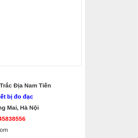
Trắc Địa Nam Tiến
t bị đo đạc
ng Mai, Hà Nội
45838556
com