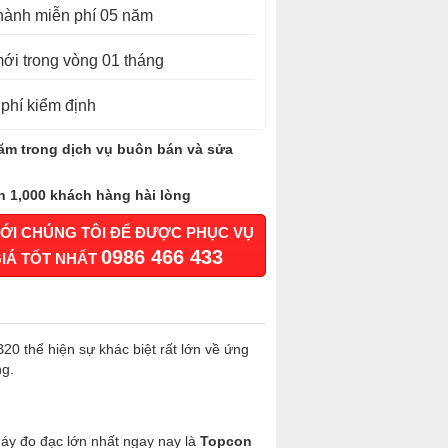
hành miễn phí 05 năm
ới trong vòng 01 tháng
phí kiểm định
ăm trong dịch vụ buôn bán và sửa
n 1,000 khách hàng hài lòng
VỚI CHÚNG TÔI ĐỂ ĐƯỢC PHỤC VỤ
0986 466 433
GIÁ TỐT NHẤT
20 thể hiện sự khác biệt rất lớn về ứng
ng.
áy đo đạc lớn nhất ngay nay là
Topcon