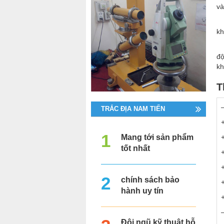
v
kh
độ
kh
T
TRẮC ĐỊA NAM TIẾN
Mang tới sản phẩm
tốt nhất
chính sách bảo
hành uy tín
Đội ngũ kỹ thuật hỗ