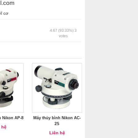
l.com
vĩ cơ
4.67
(93.33%)
3
votes
h Nikon AP-8
Máy thủy bình Nikon AC-
2S
 hệ
Liên hệ