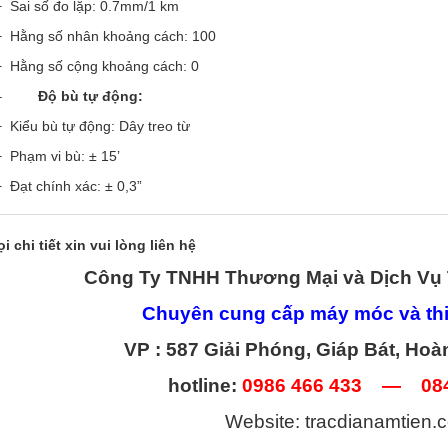
+ Sai số đo lặp: 0.7mm/1 km
+ Hằng số nhân khoảng cách: 100
+ Hằng số cộng khoảng cách: 0
–
Độ bù tự động:
+ Kiểu bù tự động: Dây treo từ
+ Phạm vi bù: ± 15’
+ Đạt chính xác: ± 0,3”
i chi tiết xin vui lòng liên hệ
Công Ty TNHH Thương Mại và Dịch Vụ 
Chuyên cung cấp máy móc và thiế
VP : 587 Giải Phóng, Giáp Bát, Hoà
hotline:
0986 466 433 — 08
Website:
tracdianamtien.