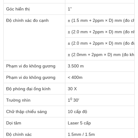
Góc hiển thị
1”
Độ chính xác đo cạnh
± (1.5 mm + 2ppm × D) mm (đo chí
± (2.0 mm + 2ppm × D) mm (đo nh
± (2.0 mm + 2ppm × D) mm (đo đuổ
± (2.0mm + 2ppm × D) mm (đo khô
Phạm vi đo không gương
3.500 m
Phạm vi do không gương
< 400m
Độ phóng đại ống kính
30 X
0
Trường nhìn
1
30′
Chữ thập chiếu sáng
10 cấp độ
Dọi tâm
Laser 5 cấp
Độ chính xác
1.5mm / 1.5m