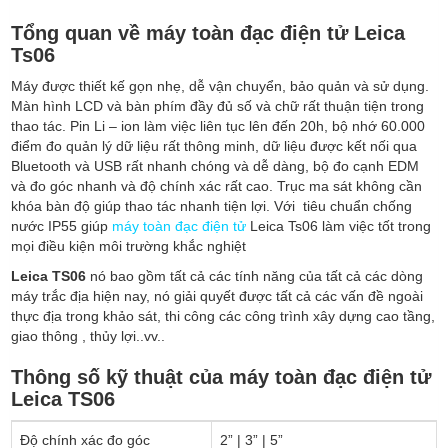
Tổng quan về máy toàn đạc điện tử Leica
Ts06
Máy được thiết kế gọn nhẹ, dễ vận chuyển, bảo quản và sử dụng.
Màn hình LCD và bàn phím đầy đủ số và chữ rất thuận tiện trong
thao tác. Pin Li – ion làm việc liên tục lên đến 20h, bộ nhớ 60.000
điểm đo quản lý dữ liệu rất thông minh, dữ liệu được kết nối qua
Bluetooth và USB rất nhanh chóng và dễ dàng, bộ đo cạnh EDM
và đo góc nhanh và độ chính xác rất cao. Trục ma sát không cần
khóa bàn độ giúp thao tác nhanh tiện lợi. Với tiêu chuẩn chống
nước IP55 giúp
máy toàn đạc điện tử
Leica Ts06 làm việc tốt trong
mọi điều kiện môi trường khắc nghiệt
Leica TS06
nó bao gồm tất cả các tính năng của tất cả các dòng
máy trắc địa hiện nay, nó giải quyết được tất cả các vấn đề ngoài
thực địa trong khảo sát, thi công các công trình xây dựng cao tầng,
giao thông , thủy lợi..vv..
Thông số kỹ thuật của máy toàn đạc điện tử
Leica TS06
Độ chính xác đo góc
2” | 3” | 5”